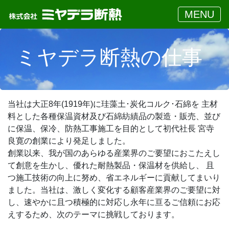
MENU
ミヤデラ断熱の仕事
当社は大正8年(1919年)に珪藻土･炭化コルク･石綿を 主材
料とした各種保温資材及び石綿紡績品の製造・販売、並び
に保温、保冷、防熱工事施工を目的として初代社長 宮寺
良寛の創業により発足しました。
創業以来、我が国のあらゆる産業界のご要望におこたえし
て創意を生かし、優れた耐熱製品・保温材を供給し、 且
つ施工技術の向上に努め、省エネルギーに貢献してまいり
ました。当社は、激しく変化する顧客産業界のご要望に対
し、速やかに且つ積極的に対応し永年に亘るご信頼にお応
えするため、次のテーマに挑戦しております。